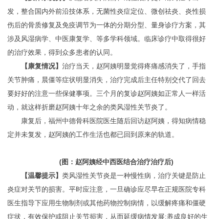
发，整合国内外前沿技体系，无菌性炎症定位、微创祛炎、炎性损
伤后的骨质修复及免疫调节为一体的分期分型、量身诊疗方案，其
涉及风湿病学、中医康复学、等多学科领域。临床诊疗中取得很好
的治疗效果，得到众多患者的认同。
【康复情况】
治疗当天，赵阿姨明显觉得疼痛感消失了，手指
关节肿痛，晨僵等症状明显消失，治疗完成后主任特别交代了回去
要好好的注意一些保健事项。三个月的复诊赵阿姨如正常人一样活
动，就这样折磨赵阿姨十年之余的类风湿性关节炎了。
康复后，福州中德骨科医院医生随后回访赵阿姨，得知病情稳
定并未复发，赵阿姨的工作生活也都已回到原来的轨道。
(图：赵阿姨经中西医结合治疗治疗后)
【温馨提示】
类风湿性关节炎是一种慢性病，治疗关键是防止
炎症对关节的损害。平时应注意，一旦确诊应尽早在正规医院专科
医生指导下应用生物制剂或其他药物控制病情，以缓解疼痛和僵硬
症状，有效保护或阻止关节损害，从而延缓病情发展;养成良好的生