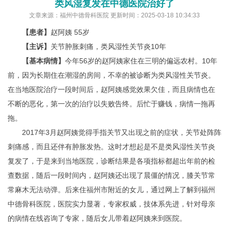
类风湿复发在中德医院治好了
文章来源：福州中德骨科医院 更新时间：2025-03-18 10:34:33
【患者】
赵阿姨 55岁
【主诉】
关节肿胀刺痛，类风湿性关节炎10年
【基本病情】
今年56岁的赵阿姨家住在三明的偏远农村。10年
前，因为长期住在潮湿的房间，不幸的被诊断为类风湿性关节炎。
在当地医院治疗一段时间后，赵阿姨感觉效果欠佳，而且病情也在
不断的恶化，第一次的治疗以失败告终。后忙于赚钱，病情一拖再
拖。
2017年3月赵阿姨觉得手指关节又出现之前的症状，关节处阵阵
刺痛感，而且还伴有肿胀发热。这时才想起是不是类风湿性关节炎
复发了，于是来到当地医院，诊断结果是各项指标都超出年前的检
查数据，随后一段时间内，赵阿姨还出现了晨僵的情况，膝关节常
常麻木无法动弹。后来住福州市附近的女儿，通过网上了解到福州
中德骨科医院，医院实力显著，专家权威，技体系先进，针对母亲
的病情在线咨询了专家，随后女儿带着赵阿姨来到医院。