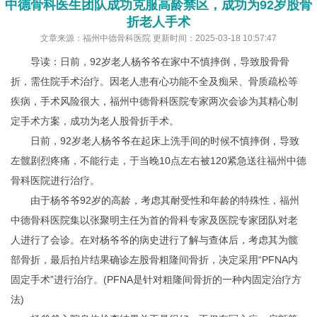
中德骨科医生团队成功克服高龄禁区，成功为92岁股骨
折老人手术
文章来源：福州中德骨科医院 更新时间：2025-03-18 10:57:47
导读：日前，92岁老人杨爷爷在家中不慎摔倒，导致股骨骨
折，需住院手术治疗。因老人患有心功能不全及痴呆、骨质疏松等
疾病，手术风险很大，福州中德骨科医院专家两次会诊为其精心制
定手术方案，成功为老人股骨折手术。
日前，92岁老人杨爷爷在起床上洗手间的时候不慎摔倒，导致
左髋剧烈疼痛，不能行走，于当晚10点左右被120紧急送往福州中德
骨科医院进行治疗。
由于杨爷爷92岁的高龄，考虑其耐受性和年龄的特殊性，福州
中德骨科医院集以张聚明主任为首的骨科专家及医院专家团队对老
人进行了会诊。在对杨爷爷的病史进行了解与查体后，考虑其为髋
部骨折，最后拍片结果确诊左股骨粗隆间骨折，决定采用“PFNA内
固定手术”进行治疗。(PFNA是针对粗隆间骨折的一种内固定治疗方
法)