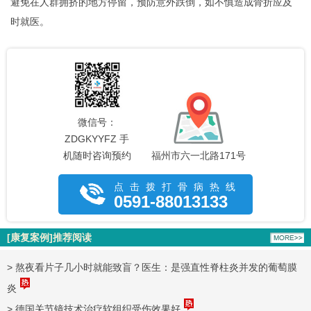
避免在人群拥挤的地方停留，预防意外跌倒，如不慎造成骨折应及
时就医。
微信号：
ZDGKYYFZ 手
机随时咨询预约
福州市六一北路171号
点击拨打骨病热线
0591-88013133
[康复案例]推荐阅读
>
熬夜看片子几小时就能致盲？医生：是强直性脊柱炎并发的葡萄膜
炎
>
德国关节镜技术治疗软组织受伤效果好