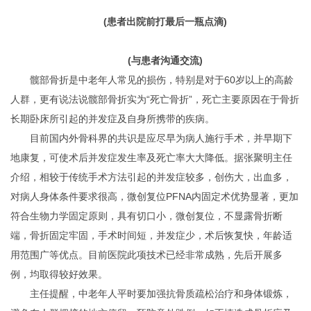
(患者出院前打最后一瓶点滴)
(与患者沟通交流)
髋部骨折是中老年人常见的损伤，特别是对于60岁以上的高龄
人群，更有说法说髋部骨折实为“死亡骨折”，死亡主要原因在于骨折
长期卧床所引起的并发症及自身所携带的疾病。
目前国内外骨科界的共识是应尽早为病人施行手术，并早期下
地康复，可使术后并发症发生率及死亡率大大降低。据张聚明主任
介绍，相较于传统手术方法引起的并发症较多，创伤大，出血多，
对病人身体条件要求很高，微创复位PFNA内固定术优势显著，更加
符合生物力学固定原则，具有切口小，微创复位，不显露骨折断
端，骨折固定牢固，手术时间短，并发症少，术后恢复快，年龄适
用范围广等优点。目前医院此项技术已经非常成熟，先后开展多
例，均取得较好效果。
主任提醒，中老年人平时要加强抗骨质疏松治疗和身体锻炼，