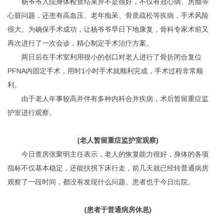
杨爷爷入院身体检查结果并不是很好，不仅有冠心病、房颤等
心脏问题，还患有高血压、老年痴呆、骨质疏松等疾病，手术风险
很大。为确保手术成功，让杨爷爷早日下地康复，骨科专家术前又
再次进行了一次会诊，精心制定手术治疗方案。
两日后在手术室利用很小的创口对老人进行了骨折闭合复位
PFNA内固定手术，用时1小时手术就顺利完成，手术过程非常顺
利。
由于老人年事较高并伴有多种内科合并疾病，术后暂留重症监
护室进行观察。
(老人暂留重症监护室观察)
今日查房张聚明主任表示，老人的恢复能力很好，身体的各项
指标不仅基本稳定，还能扶拐下床行走，前几天就已经转普通病房
观察了一段时间，都没有发现什么问题。患者也于今日出院。
(患者于普通病房休息)