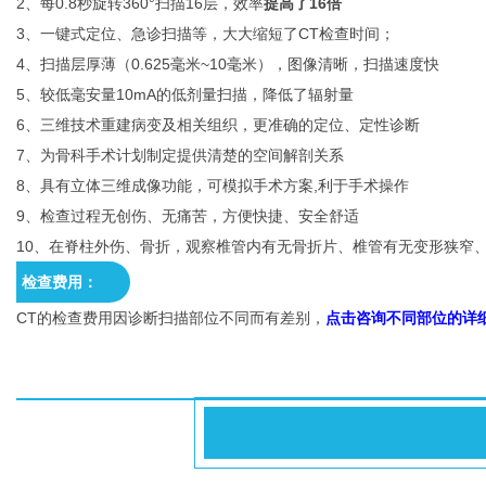
2、每0.8秒旋转360°扫描16层，效率
提高了16倍
3、一键式定位、急诊扫描等，大大缩短了CT检查时间；
4、扫描层厚薄（0.625毫米~10毫米），图像清晰，扫描速度快
5、较低毫安量10mA的低剂量扫描，降低了辐射量
6、三维技术重建病变及相关组织，更准确的定位、定性诊断
7、为骨科手术计划制定提供清楚的空间解剖关系
8、具有立体三维成像功能，可模拟手术方案,利于手术操作
9、检查过程无创伤、无痛苦，方便快捷、安全舒适
10、在脊柱外伤、骨折，观察椎管内有无骨折片、椎管有无变形狭窄
检查费用：
CT的检查费用因诊断扫描部位不同而有差别，
点击咨询不同部位的详